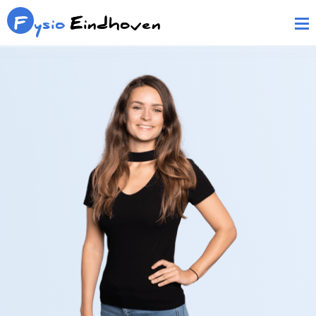
F
ysio
Eindhoven