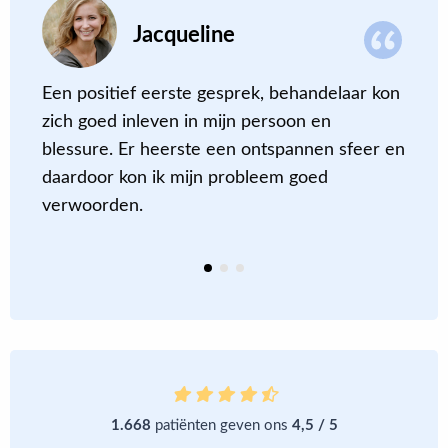
Jacqueline
Een positief eerste gesprek, behandelaar kon
N
zich goed inleven in mijn persoon en
i
blessure. Er heerste een ontspannen sfeer en
g
daardoor kon ik mijn probleem goed
a
verwoorden.
d
k
1.668
patiënten geven ons
4,5 / 5