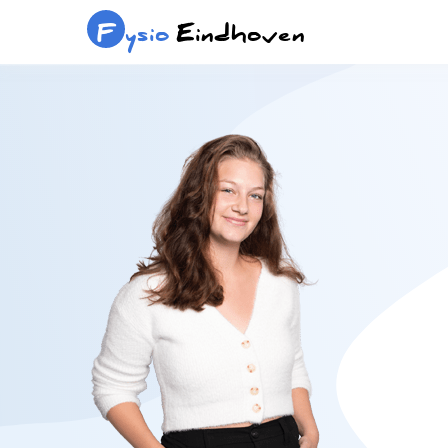
F
ysio
Eindhoven