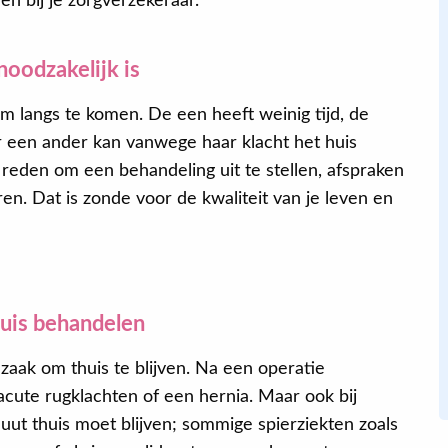
en bij je zorgverzekeraar.
Eva
noodzakelijk is
m langs te komen. De een heeft weinig tijd, de
Na de behandeling van mijn onderrug,
 een ander kan vanwege haar klacht het huis
slaap ik beter, kan ik langer zitten,
 reden om een behandeling uit te stellen, afspraken
geconcentreerder werken en heb ik in
ren. Dat is zonde voor de kwaliteit van je leven en
zijn algemeenheid meer energie. Ik
weet zeker dat dat door het
oefenprogramma komt dat ik kreeg. Ik
doe het nog steeds.
uis behandelen
aak om thuis te blijven. Na een operatie
 acute rugklachten of een hernia. Maar ook bij
luut thuis moet blijven; sommige spierziekten zoals