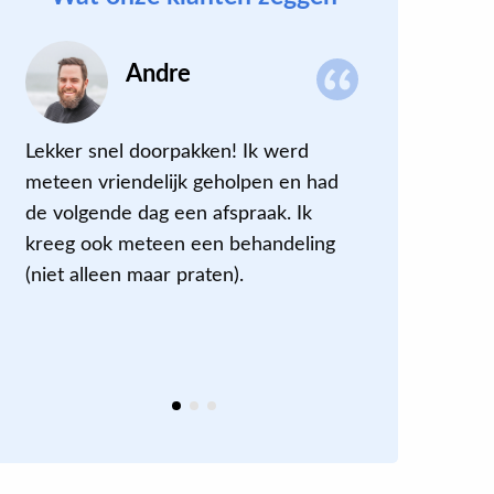
Andre
Lekker snel doorpakken! Ik werd
Ik kon die
meteen vriendelijk geholpen en had
ik belde me
de volgende dag een afspraak. Ik
Eenmaal bij
kreeg ook meteen een behandeling
vanwege C
(niet alleen maar praten).
maatregele
goed aan h
therapeut z
meegekreg